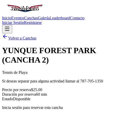
Inicio
Eventos
Canchas
Galería
Leaderboard
Contacto
Iniciar Sesión
Registrarse
Volver a Canchas
YUNQUE FOREST PARK
(CANCHA 2)
Tennis de Playa
Si deseas separar para alguna actividad llamar al 787-705-1350
Precio por reserva
$
25.00
Duración por reserva
60
min
Estado
Disponible
Inicia sesión para reservar esta cancha